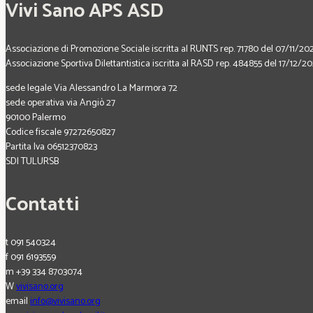
Vivi Sano APS ASD
Associazione di Promozione Sociale iscritta al RUNTS rep. 71780 del 07/11/20
Associazione Sportiva Dilettantistica iscritta al RASD rep. 484855 del 17/12/2
sede legale Via Alessandro La Marmora 72
sede operativa via Angiò 27
90100 Palermo
Codice fiscale 97272650827
Partita Iva 06512370823
SDI TULURSB
Contatti
t 091 540324
f 091 6193559
m +39 334 8703074
W
vivisano.org
email
info@vivisano.org