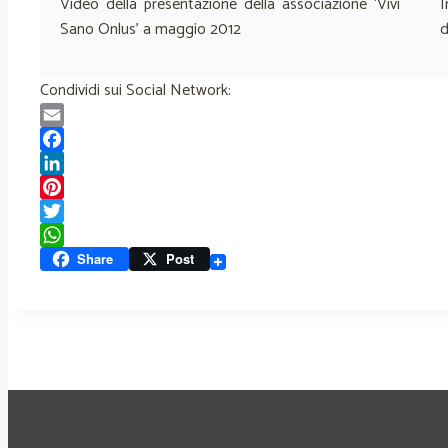
Video della presentazione della associazione ‘Vivi
I
Sano Onlus’ a maggio 2012
d
Condividi sui Social Network:
Email
Facebook
LinkedIn
Pinterest
Twitter
WhatsApp
Share
Post