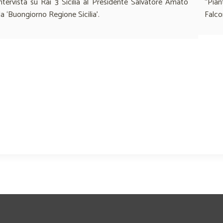
ntervista su Rai 3 Sicilia al Presidente Salvatore Amato
“Pian
a ‘Buongiorno Regione Sicilia’.
Falco