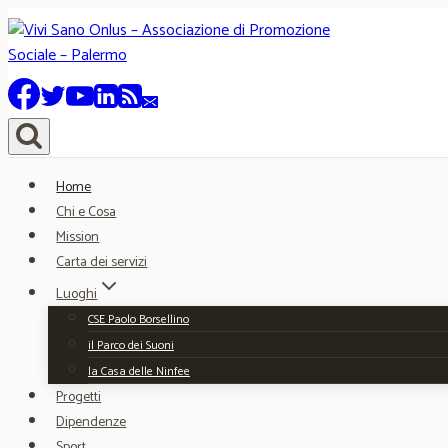
Salta
al
contenuto
Home
Chi e Cosa
Mission
Carta dei servizi
Luoghi
CSE Paolo Borsellino
il Parco dei Suoni
la Casa delle Ninfee
Progetti
Dipendenze
Sport