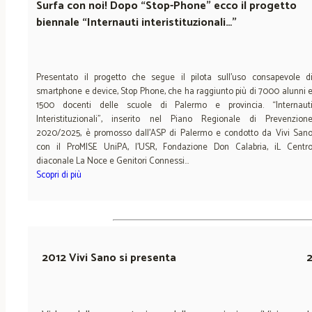
Surfa con noi! Dopo “Stop-Phone” ecco il progetto
biennale “I
nternauti interistituzionali
…”
Presentato il progetto che segue il pilota sull’uso consapevole d
smartphone e device, Stop Phone, che ha raggiunto più di 7000 alunni 
1500 docenti delle scuole di Palermo e provincia. “Internaut
Interistituzionali”, inserito nel Piano Regionale di Prevenzion
2020/2025, è promosso dall’ASP di Palermo e condotto da Vivi San
con il ProMISE UniPA, l’USR, Fondazione Don Calabria, iL Centr
diaconale La Noce e Genitori Connessi…
Scopri di più
2012 Vivi Sano si presenta
2