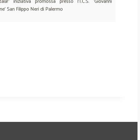
tala!” iniziativa promossa presso l’I.C.S. ‘Giovanni
ne’ San Filippo Neri di Palermo