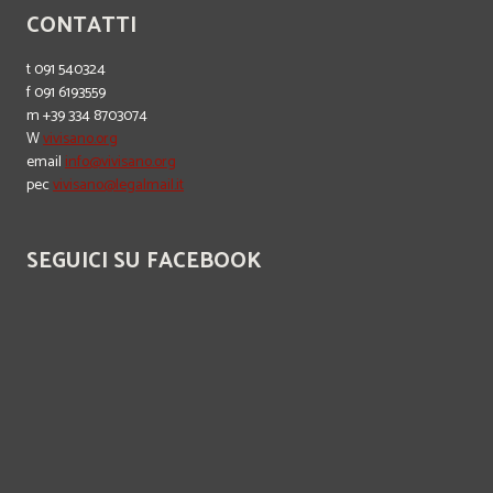
CONTATTI
t 091 540324
f 091 6193559
m +39 334 8703074
W
vivisano.org
email
info@vivisano.org
pec
vivisano@legalmail.it
SEGUICI SU FACEBOOK