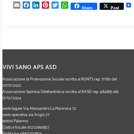
Email
Facebook
LinkedIn
Pinterest
Twitter
WhatsApp
Share
Post
VIVI SANO APS ASD
Associazione di Promozione Sociale iscritta al RUNTS rep. 71780 del
07/11/2022
Associazione Sportiva Dilettantistica iscritta al RASD rep. 484855 del
17/12/2024
sede legale Via Alessandro La Marmora 72
sede operativa via Angiò 27
90100 Palermo
Codice fiscale 97272650827
Partita Iva 06512370823