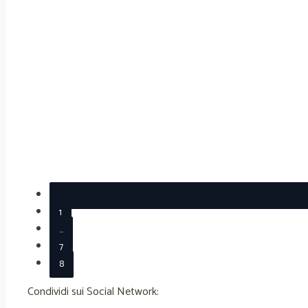
1
…
7
8
Condividi sui Social Network: