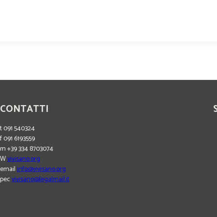
CONTATTI
t 091 540324
f 091 6193559
m +39 334 8703074
W
vivisano.org
email
info@vivisano.org
pec
vivisano@legalmail.it