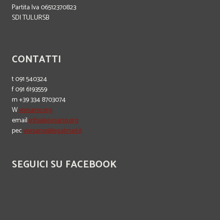
Partita Iva 06512370823
SDI TULURSB
CONTATTI
t 091 540324
f 091 6193559
m +39 334 8703074
W
vivisano.org
email
info@vivisano.org
pec
vivisano@legalmail.it
SEGUICI SU FACEBOOK