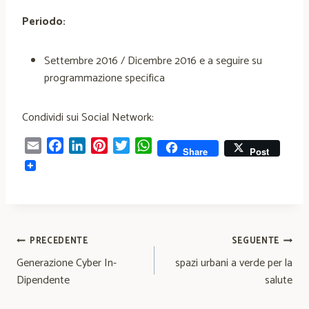
Periodo:
Settembre 2016 / Dicembre 2016 e a seguire su
programmazione specifica
Condividi sui Social Network:
E
F
L
P
T
W
Share
Post
m
a
i
i
w
h
a
c
n
n
i
a
i
e
k
t
t
t
l
b
e
e
t
s
o
d
r
e
A
Navigazione
PRECEDENTE
SEGUENTE
o
I
e
r
p
k
n
s
p
Generazione Cyber In-
spazi urbani a verde per la
articoli
t
Dipendente
salute